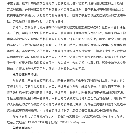
书馆承担，教学目的是使学生通过学习能掌握利用各种检索工具进行信息检索的基本原理、
方法和技能，并利用这些检索工具去查找所需的信息资源，培养学生具有敏感的情报意识，
提高学生的科研能力。文献检索与利用课的开设，提高了学生获取所需信息资源的方法和手
段，为以后的工作和学习打下了良好的基础。
多年来，文献检索与利用课教师不断探索实践文献检索课教学改革：在教学内容和课程
设计方面，突出电子文献检索教学重点，着重讲授计算机检索方面的知识，将原来的手工检
索实习次数减少，增加计算机检索实习的次数，针对不同专业的学生，教师在教学大纲范围
内选取有针对性的内容讲解；在教学方法方面，结合先进的教学思想和超文本、多媒体技术
等新技术，实现教学方式的创新，所有教师授课均采用多媒体课件，提高了学生对文献检索
与利用课的兴趣，理论讲授与教学实习相结合，达到加深学习效果的目的，取得了很好的教
学效果；任课教师正确处理读者服务工作与教学工作的关系，认真钻研，积极参加学术交流
活动，在提高教学水平的同时，促进了读者服务工作的开展。
电子资源利用培训：
随着馆藏电子文献资源不断增加，图书馆重视读者电子资源利用培训工作。培训对象为
学校本科生、专科生以及教师、职工；培训方式以系部、班级为单位，利用星期五下午，对
读者进行电子资源使用的集中培训；培训内容主要是介绍图书馆所有电子资源的使用方法、
手段及在使用过程中的一些技巧。本科生的电子资源利用培训结合专业特色进行，培训时工
作人员通过幻灯片为读者介绍本馆电子资源及其使用方法，为每位接受培训的读者发放电子
资源数据库的使用指南，同时结合实际操作演示，解答读者在使用过程中遇到的问题。
除定期安排电子资源利用培训外，读者如有需要也可与我馆联系进行不定期专门培训。
联系方式电话：13507987134 电子信箱：996581359@qq.com
学术系列讲座：